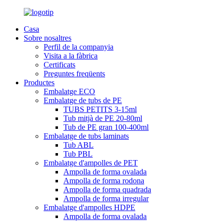
Casa
Sobre nosaltres
Perfil de la companyia
Visita a la fàbrica
Certificats
Preguntes freqüents
Productes
Embalatge ECO
Embalatge de tubs de PE
TUBS PETITS 3-15ml
Tub mitjà de PE 20-80ml
Tub de PE gran 100-400ml
Embalatge de tubs laminats
Tub ABL
Tub PBL
Embalatge d'ampolles de PET
Ampolla de forma ovalada
Ampolla de forma rodona
Ampolla de forma quadrada
Ampolla de forma irregular
Embalatge d'ampolles HDPE
Ampolla de forma ovalada