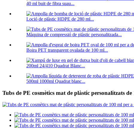
40 ml buit de fibra suau...
Loció de plàstic HDPE de 280 ml...
Màquina de compressió de plàstic personalitzada...
Boira PET transparent ovalada de 100 ml...
200ml 24/410 Quadrat Blanc...
500ml 1000ml Quadrat blanc...
Tubs de PE cosmètics mat de plàstic personalitzats d