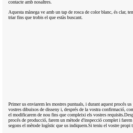
contacte amb nosaltres.
Aquesta mànega ve amb un tap de rosca de color blanc, és clar, teni
triar fins que trobis el que estàs buscant.
Primer us enviarem les mostres puntuals, i durant aquest procés us 
vostres dibuixos de disseny i, després de la vostra confirmació, co
el modificarem de nou fins que compleixi els vostres requisits.Des
procés de producció, farem un mètode d'inspecció complet i farem un
segons el mètode logístic que us indiquem.Si teniu el vostre propi 