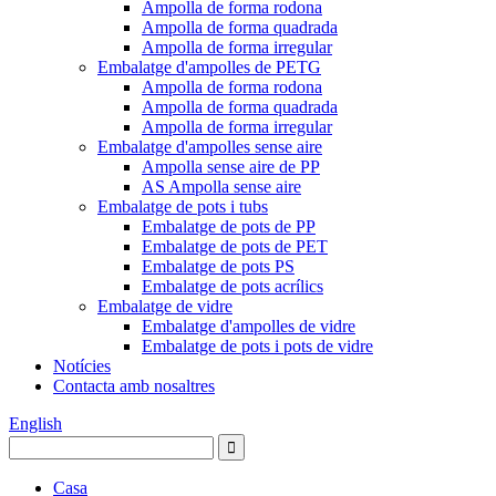
Ampolla de forma rodona
Ampolla de forma quadrada
Ampolla de forma irregular
Embalatge d'ampolles de PETG
Ampolla de forma rodona
Ampolla de forma quadrada
Ampolla de forma irregular
Embalatge d'ampolles sense aire
Ampolla sense aire de PP
AS Ampolla sense aire
Embalatge de pots i tubs
Embalatge de pots de PP
Embalatge de pots de PET
Embalatge de pots PS
Embalatge de pots acrílics
Embalatge de vidre
Embalatge d'ampolles de vidre
Embalatge de pots i pots de vidre
Notícies
Contacta amb nosaltres
English
Casa