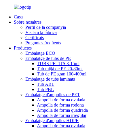
Casa
Sobre nosaltres
Perfil de la companyia
Visita a la fàbrica
Certificats
Preguntes freqüents
Productes
Embalatge ECO
Embalatge de tubs de PE
TUBS PETITS 3-15ml
Tub mitjà de PE 20-80ml
Tub de PE gran 100-400ml
Embalatge de tubs laminats
Tub ABL
Tub PBL
Embalatge d'ampolles de PET
Ampolla de forma ovalada
Ampolla de forma rodona
Ampolla de forma quadrada
Ampolla de forma irregular
Embalatge d'ampolles HDPE
Ampolla de forma ovalada